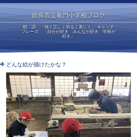
姶良市立竜門小学校ブログ
校 訓 「強く正しく明るく美しく」 キャッチ
フレーズ 「自分が好き みんなが好き 学校が
好き」
どんな絵が描けたかな？